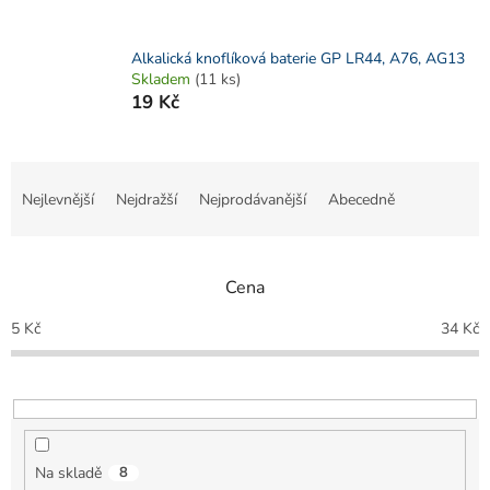
Alkalická knoflíková baterie GP LR44, A76, AG13
Skladem
(11 ks)
19 Kč
Ř
a
Nejlevnější
Nejdražší
Nejprodávanější
Abecedně
z
e
n
Cena
í
p
5
Kč
34
Kč
r
o
d
u
k
t
Na skladě
8
ů