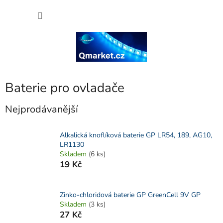
Přejít
NÁKU
na
obsah
KOŠÍK
Baterie pro ovladače
Nejprodávanější
Alkalická knoflíková baterie GP LR54, 189, AG10,
LR1130
Skladem
(6 ks)
19 Kč
Zinko-chloridová baterie GP GreenCell 9V GP
Skladem
(3 ks)
27 Kč