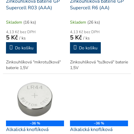
d
Zinkouhlíková baterie GP
Zinkouhlíková baterie GP
u
Supercell R03 (AAA)
Supercell R6 (AA)
k
t
Skladem
(16 ks)
Skladem
(26 ks)
ů
4,13 Kč bez DPH
4,13 Kč bez DPH
5 Kč
5 Kč
/ ks
/ ks
Do košíku
Do košíku
Zinkouhlíková "mikrotužková"
Zinkouhlíková "tužková" baterie
baterie 1,5V
1,5V
–36 %
–36 %
Alkalická knoflíková
Alkalická knoflíková