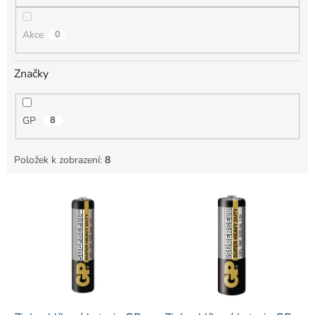
Akce
0
Značky
GP
8
Položek k zobrazení:
8
V
ý
p
i
s
p
r
o