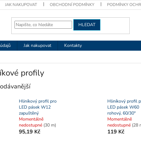
JAK NAKUPOVAT
OBCHODNÍ PODMÍNKY
PODMÍNKY OCHR
HLEDAT
údajů
Jak nakupovat
Kontakty
íkové profily
odávanější
Hliníkový profil pro
Hliníkový profil 
LED pásek W12
LED pásek W60
zapuštěný
rohový, 60/30°
Momentálně
Momentálně
nedostupné
(30 m)
nedostupné
(28 
95,19 Kč
119 Kč