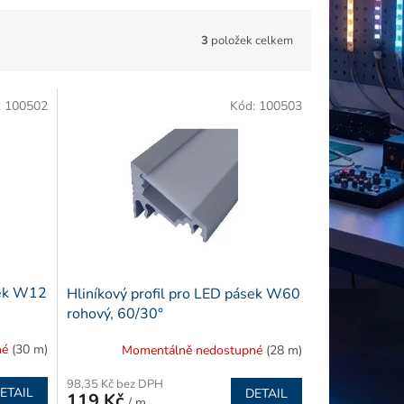
3
položek celkem
:
100502
Kód:
100503
sek W12
Hliníkový profil pro LED pásek W60
rohový, 60/30°
né
(30 m)
Momentálně nedostupné
(28 m)
98,35 Kč bez DPH
ETAIL
DETAIL
119 Kč
/ m