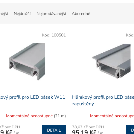
nější
Nejdražší
Nejprodávanější
Abecedně
Kód:
100501
Kód
kový profil pro LED pásek W11
Hliníkový profil pro LED pá
zapuštěný
Momentálně nedostupné
(21 m)
Momentálně nedostup
 Kč bez DPH
78,67 Kč bez DPH
DETAIL
D
19 Kč
95,19 Kč
/ m
/ m