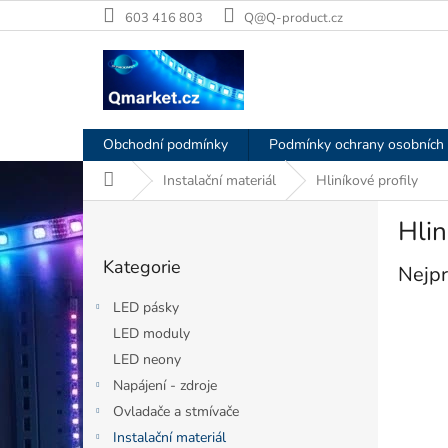
Přejít
603 416 803
Q@Q-product.cz
na
obsah
Obchodní podmínky
Podmínky ochrany osobních 
Domů
Instalační materiál
Hliníkové profily
P
Hlin
o
Přeskočit
s
Kategorie
kategorie
Nejpr
t
r
LED pásky
a
LED moduly
n
LED neony
n
í
Napájení - zdroje
p
Ovladače a stmívače
a
Instalační materiál