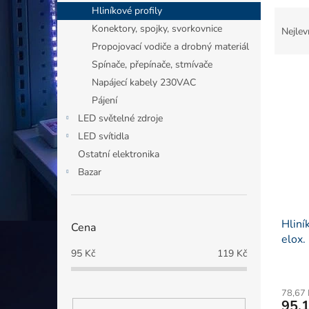
n
Hliníkové profily
Ř
e
a
Konektory, spojky, svorkovnice
l
Nejlev
z
Propojovací vodiče a drobný materiál
e
Spínače, přepínače, stmívače
V
n
Napájecí kabely 230VAC
ý
í
Pájení
p
p
i
r
LED světelné zdroje
s
o
LED svítidla
p
d
Ostatní elektronika
r
u
Bazar
o
k
d
t
u
ů
Hliní
k
Cena
elox.
t
95
Kč
119
Kč
ů
78,67
95,