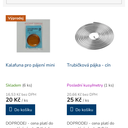
V
Výprodej
ý
p
i
s
p
r
o
d
Kalafuna pro pájení mini
Trubičková pájka - cín
u
k
t
Skladem
(6 ks)
Poslední kusy/metry
(1 ks)
ů
16,53 Kč bez DPH
20,66 Kč bez DPH
20 Kč
25 Kč
/ ks
/ ks
Do košíku
Do košíku
DOPRODEJ - cena platí do
DOPRODEJ - cena platí do