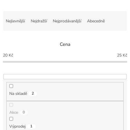
Ř
a
Nejlevnější
Nejdražší
Nejprodávanější
Abecedně
z
e
n
Cena
í
p
20
Kč
25
Kč
r
o
d
u
k
t
Na skladě
2
ů
Akce
0
Výprodej
1