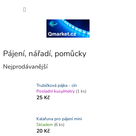
Přejít
NÁKU
na
obsah
KOŠÍK
Pájení, nářadí, pomůcky
Nejprodávanější
Trubičková pájka - cín
Poslední kusy/metry
(1 ks)
25 Kč
Kalafuna pro pájení mini
Skladem
(6 ks)
20 Kč