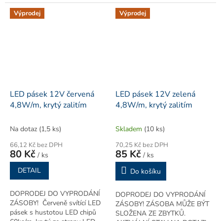
LED pásek s chipem 5630
60ks/m krytý ze strany LED
Výprodej
Výprodej
zalitím v gelu na bázi
měkkého...
LED pásek 12V červená
LED pásek 12V zelená
4,8W/m, krytý zalitím
4,8W/m, krytý zalitím
Na dotaz
(1,5 ks)
Skladem
(10 ks)
66,12 Kč bez DPH
70,25 Kč bez DPH
80 Kč
85 Kč
/ ks
/ ks
DETAIL
Do košíku
DOPRODEJ DO VYPRODÁNÍ
DOPRODEJ DO VYPRODÁNÍ
ZÁSOBY! Červeně svítící LED
ZÁSOBY! ZÁSOBA MŮŽE BÝT
pásek s hustotou LED chipů
SLOŽENA ZE ZBYTKŮ.