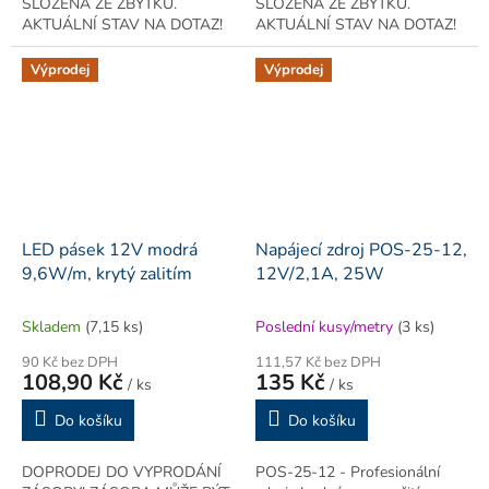
SLOŽENA ZE ZBYTKŮ.
SLOŽENA ZE ZBYTKŮ.
AKTUÁLNÍ STAV NA DOTAZ!
AKTUÁLNÍ STAV NA DOTAZ!
Zbytky [m]: 5 / 3 Zeleně svítící
LED pásek s chipem 5630
LED pásek s hustotou LED
60ks/m krytý ze strany LED
Výprodej
Výprodej
chipů 120ks/m, krytý ze
zalitím v gelu na bázi
strany...
měkkého...
LED pásek 12V modrá
Napájecí zdroj POS-25-12,
9,6W/m, krytý zalitím
12V/2,1A, 25W
Skladem
(7,15 ks)
Poslední kusy/metry
(3 ks)
90 Kč bez DPH
111,57 Kč bez DPH
108,90 Kč
135 Kč
/ ks
/ ks
Do košíku
Do košíku
DOPRODEJ DO VYPRODÁNÍ
POS-25-12 - Profesionální