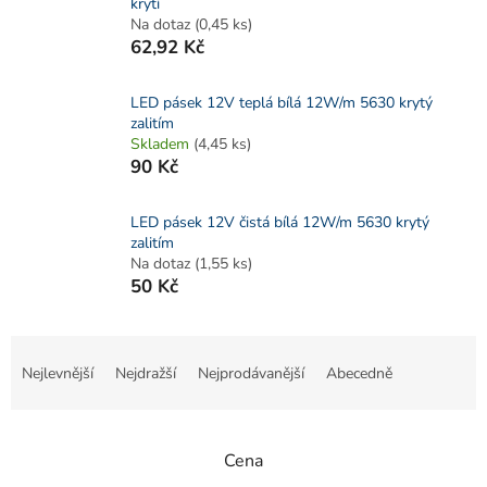
krytí
Na dotaz
(0,45 ks)
62,92 Kč
LED pásek 12V teplá bílá 12W/m 5630 krytý
zalitím
Skladem
(4,45 ks)
90 Kč
LED pásek 12V čistá bílá 12W/m 5630 krytý
zalitím
Na dotaz
(1,55 ks)
50 Kč
Ř
a
Nejlevnější
Nejdražší
Nejprodávanější
Abecedně
z
e
n
Cena
í