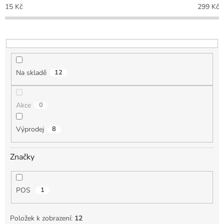
p
15
Kč
299
Kč
r
o
d
u
k
t
Na skladě
12
ů
Akce
0
Výprodej
8
Značky
POS
1
Položek k zobrazení:
12