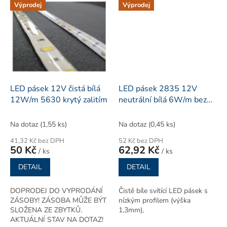
Výprodej
Výprodej
LED pásek 12V čistá bílá
LED pásek 2835 12V
12W/m 5630 krytý zalitím
neutrální bílá 6W/m bez
krytí
Na dotaz
(1,55 ks)
Na dotaz
(0,45 ks)
41,32 Kč bez DPH
52 Kč bez DPH
50 Kč
62,92 Kč
/ ks
/ ks
DETAIL
DETAIL
DOPRODEJ DO VYPRODÁNÍ
Čistě bíle svítící LED pásek s
ZÁSOBY! ZÁSOBA MŮŽE BÝT
nízkým profilem (výška
SLOŽENA ZE ZBYTKŮ.
1,3mm),
AKTUÁLNÍ STAV NA DOTAZ!