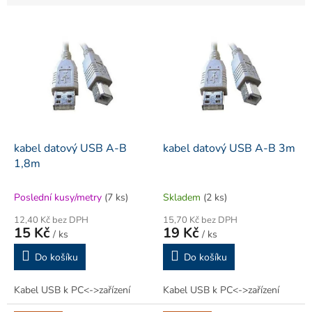
V
ý
p
i
s
p
r
o
d
kabel datový USB A-B
kabel datový USB A-B 3m
u
1,8m
k
t
Poslední kusy/metry
(7 ks)
Skladem
(2 ks)
ů
12,40 Kč bez DPH
15,70 Kč bez DPH
15 Kč
19 Kč
/ ks
/ ks
Do košíku
Do košíku
Kabel USB k PC<->zařízení
Kabel USB k PC<->zařízení