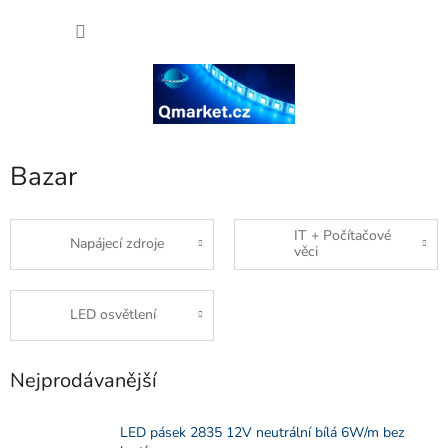
Přejít
NÁKU
na
obsah
KOŠÍK
Bazar
IT + Počítačové
Napájecí zdroje
věci
LED osvětlení
Nejprodávanější
LED pásek 2835 12V neutrální bílá 6W/m bez