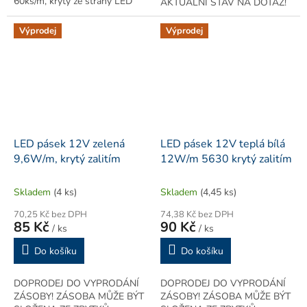
60ks/m, krytý ze strany LED
AKTUÁLNÍ STAV NA DOTAZ!
zalitím v gelu na bázi měkkého
Zbytky [m]: 5 / 5 / Zeleně svítící
pružného epoxidu (stupeň
LED pásek s hustotou LED
Výprodej
Výprodej
ochrany...
chipů 60ks/m, krytý ze...
LED pásek 12V zelená
LED pásek 12V teplá bílá
9,6W/m, krytý zalitím
12W/m 5630 krytý zalitím
Skladem
(4 ks)
Skladem
(4,45 ks)
70,25 Kč bez DPH
74,38 Kč bez DPH
85 Kč
90 Kč
/ ks
/ ks
Do košíku
Do košíku
DOPRODEJ DO VYPRODÁNÍ
DOPRODEJ DO VYPRODÁNÍ
ZÁSOBY! ZÁSOBA MŮŽE BÝT
ZÁSOBY! ZÁSOBA MŮŽE BÝT