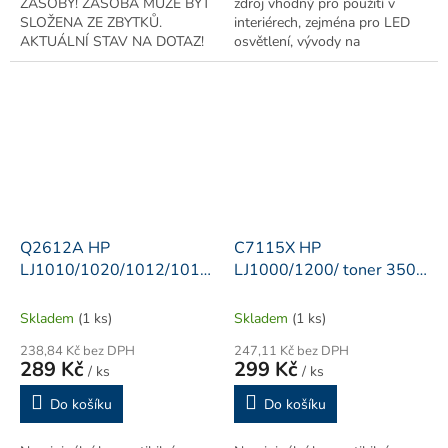
ZÁSOBY! ZÁSOBA MŮŽE BÝT
zdroj vhodný pro použití v
SLOŽENA ZE ZBYTKŮ.
interiérech, zejména pro LED
AKTUÁLNÍ STAV NA DOTAZ!
osvětlení, vývody na
Zbytky [m]: 5 / 3 / 0,8 / 0,35
svorkovnici. Zdroje jsou v
Modře svítící LED pásek s
kovovém, dobře odvětraném
hustotou LED chipů 120ks/m,...
pouzdru bez krytí...
Q2612A HP
C7115X HP
LJ1010/1020/1012/1015
LJ1000/1200/ toner 3500
toner kompatibilní
str.kompatibilní
Skladem
(1 ks)
Skladem
(1 ks)
238,84 Kč bez DPH
247,11 Kč bez DPH
289 Kč
299 Kč
/ ks
/ ks
Do košíku
Do košíku