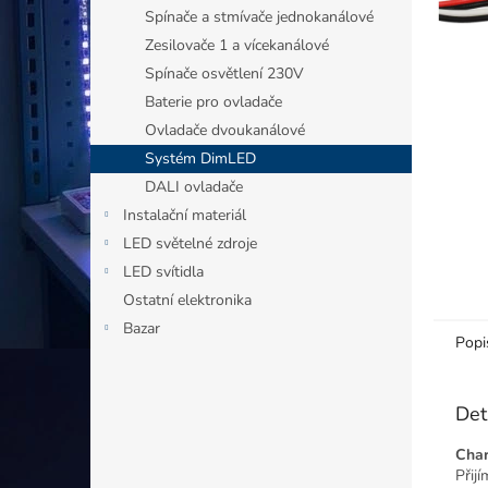
n
Spínače a stmívače jednokanálové
e
Zesilovače 1 a vícekanálové
l
Spínače osvětlení 230V
Baterie pro ovladače
Ovladače dvoukanálové
Systém DimLED
DALI ovladače
Instalační materiál
LED světelné zdroje
LED svítidla
Ostatní elektronika
Bazar
Popi
Det
Char
Přij