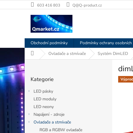
Přejít
603 416 803
Q@Q-product.cz
na
obsah
Obchodní podmínky
Podmínky ochrany osobních 
Domů
Ovladače a stmívače
Systém DimLED
P
dim
o
Přeskočit
s
Kategorie
kategorie
Výprod
t
r
LED pásky
a
LED moduly
n
LED neony
n
í
Napájení - zdroje
p
Ovladače a stmívače
a
RGB a RGBW ovladače