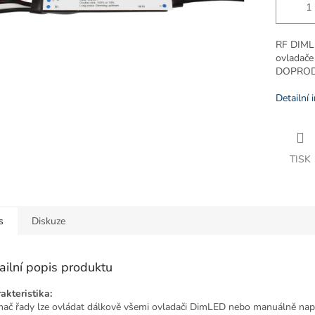
RF DIMLE
ovladač
DOPROD
Detailní 
TISK
s
Diskuze
ailní popis produktu
akteristika:
ímač řady lze ovládat dálkově všemi ovladači DimLED nebo manuálně nap