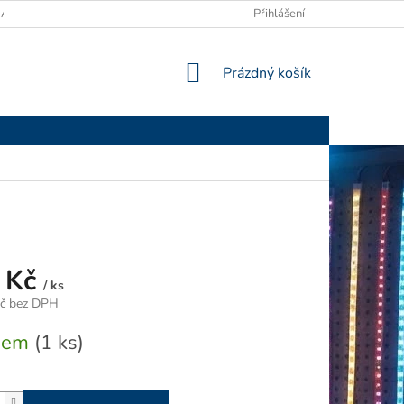
ANY OSOBNÍCH ÚDAJŮ
Přihlášení
NÁKUPNÍ
Prázdný košík
KOŠÍK
 Kč
/ ks
Kč bez DPH
dem
(1 ks)