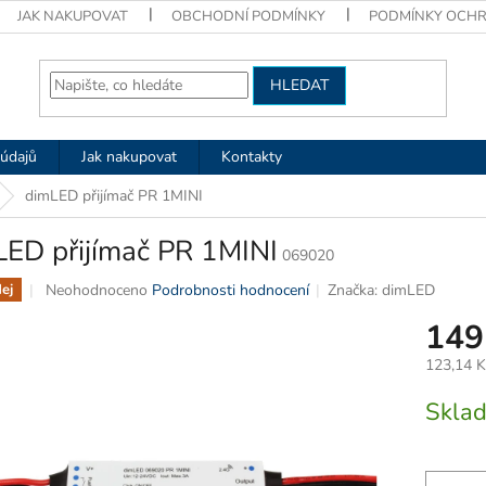
JAK NAKUPOVAT
OBCHODNÍ PODMÍNKY
PODMÍNKY OCHR
HLEDAT
údajů
Jak nakupovat
Kontakty
dimLED přijímač PR 1MINI
LED přijímač PR 1MINI
069020
Průměrné
Neohodnoceno
Podrobnosti hodnocení
Značka:
dimLED
ej
hodnocení
149
produktu
je
123,14 
0,0
z
Měrná
Skla
5
cena:
hvězdiček.