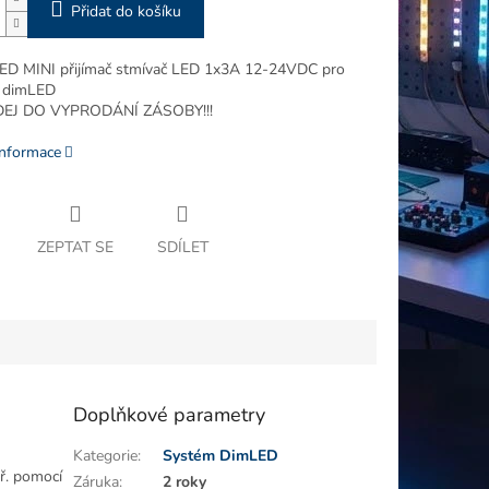
Přidat do košíku
D MINI přijímač stmívač LED 1x3A 12-24VDC pro
e dimLED
EJ DO VYPRODÁNÍ ZÁSOBY!!!
informace
ZEPTAT SE
SDÍLET
Doplňkové parametry
Kategorie
:
Systém DimLED
ř. pomocí
Záruka
:
2 roky