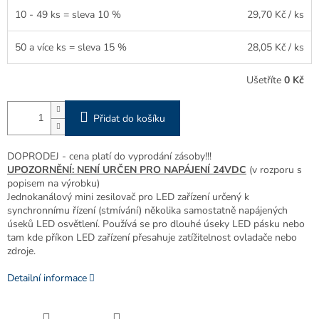
10 - 49 ks = sleva 10 %
29,70 Kč
/ ks
50 a více ks = sleva 15 %
28,05 Kč
/ ks
Ušetříte
0 Kč
Přidat do košíku
DOPRODEJ - cena platí do vyprodání zásoby!!!
UPOZORNĚNÍ: NENÍ URČEN PRO NAPÁJENÍ 24VDC
(v rozporu s
popisem na výrobku)
Jednokanálový mini zesilovač pro LED zařízení určený k
synchronnímu řízení (stmívání) několika samostatně napájených
úseků LED osvětlení. Používá se pro dlouhé úseky LED pásku nebo
tam kde příkon LED zařízení přesahuje zatížitelnost ovladače nebo
zdroje.
Detailní informace