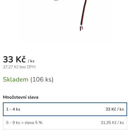
33 Kč
/ ks
27,27 Kč bez DPH
Měrná
Skladem
(106 ks)
cena:
Množstevní sleva
1 - 4 ks
33 Kč
/ ks
5 - 9 ks = sleva 5 %
31,35 Kč
/ ks