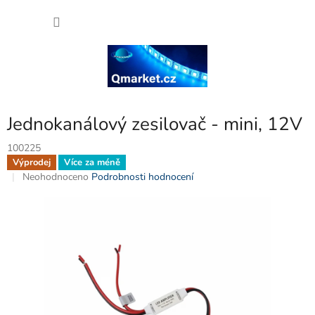
Přejít
NÁKU
na
obsah
KOŠÍK
Jednokanálový zesilovač - mini, 12V
100225
Výprodej
Více za méně
Průměrné
Neohodnoceno
Podrobnosti hodnocení
hodnocení
produktu
je
0,0
z
5
hvězdiček.