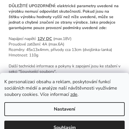
DŮLEŽITÉ UPOZORNĚNÍ: elektrické parametry uvedené na
výrobku nemusí odpovídat skutečnosti. Pokud jsou na
štítku výrobku hodnoty vyšší než níže uvedené, může se
jednat o chybné značení ze strany výrobce. Jako prodejce
garantujeme pouze provozní podmínky uvedené zde:
Napájecí napětí:
12V DC
(max.18V)
Proudové zatížení: 4A (max.6A)
Rozměry: 45x13x4mm, přívody cca 13cm (dvojlinka-lanka)
Hmotnost: 110g
Další technické informace a pokyny k zapojení jsou ke stažení v
sekci "Související soubory".
K personalizaci obsahu a reklam, poskytování funkcí
sociálních médií a analýze naší návštěvnosti využíváme
Z
soubory cookies. Více informací
zde
.
á
p
Vytvořil Shoptet
Nastavení
a
t
Copyright 2026
Qmarket LED Tech
. Všechna práva vyhrazena.
í
Souhlasím
Upravit nastavení cookies