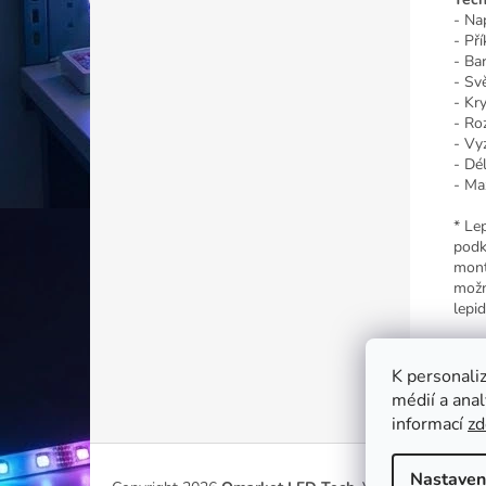
- Na
- Př
- Ba
- Sv
- Kry
- Ro
- Vy
- Dé
- Ma
* Le
podk
mont
možn
lepid
Možn
K personaliz
médií a ana
informací
zd
Z
á
Nastaven