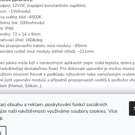
pájení: 12VDC (napájení konstantním napětím)
íkon: ~1W/modul
rva světla: bílá ~6500K
ětelný tok: 100lm/modul
tí: IP66
změry: 72 x 14 x 9mm
zařovací úhel: 160&deg
lka propojovacího kabelu mezi moduly: ~85mm
ximální rozteč mezi moduly (střed-střed): ~121mm
picí páska může být v nenáročných aplikacích (zejm. stálá teplota, dobrá p
ladu&hellip) dostatečnou fixací. Pro dokonalé upevnění je možno modul
ážním otvorem fixovat k podkladu nýtováním nebo samořezným vrutem.
é jistit upevnění modulů a případně propojovacích vodičů k podložce v
lem (Mamut, Silikon...).
o dodat na objednávku také v jiných barvách.
aci obsahu a reklam, poskytování funkcí sociálních
lýze naší návštěvnosti využíváme soubory cookies. Více
e
.
í