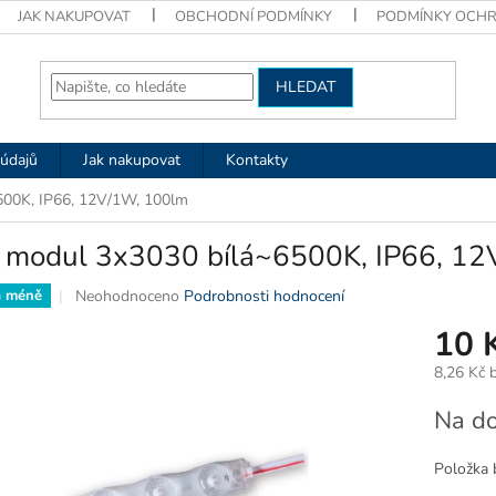
JAK NAKUPOVAT
OBCHODNÍ PODMÍNKY
PODMÍNKY OCHR
HLEDAT
údajů
Jak nakupovat
Kontakty
500K, IP66, 12V/1W, 100lm
 modul 3x3030 bílá~6500K, IP66, 1
Průměrné
Neohodnoceno
Podrobnosti hodnocení
a méně
hodnocení
10 
produktu
je
8,26 Kč 
0,0
z
Měrná
Na do
5
cena:
hvězdiček.
Položka 