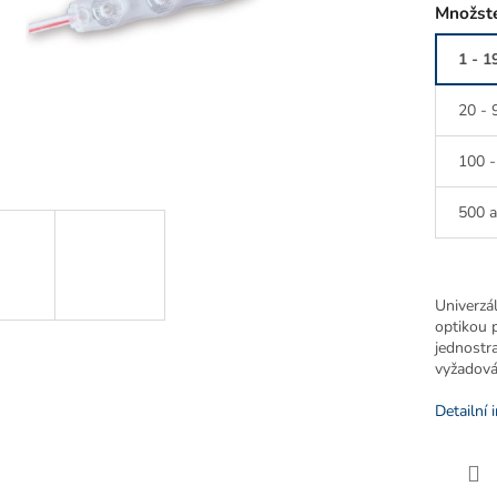
Množste
1 - 1
20 - 
100 -
500 a
Univerzá
optikou p
jednostr
vyžadován
Detailní 