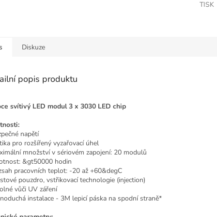
TISK
s
Diskuze
ailní popis produktu
ce svítivý LED modul 3 x 3030 LED chip
tnosti:
zpečné napětí
tika pro rozšířený vyzařovací úhel
ximální množství v sériovém zapojení: 20 modulů
votnost: &gt50000 hodin
zsah pracovních teplot: -20 až +60&degC
stové pouzdro, vstřikovací technologie (injection)
olné vůči UV záření
dnoduchá instalace - 3M lepicí páska na spodní straně*
nické parametry: