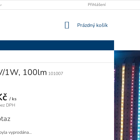
ANY OSOBNÍCH ÚDAJŮ
Přihlášení
NÁKUPNÍ
Prázdný košík
KOŠÍK
2V/1W, 100lm
101007
Kč
/ ks
bez DPH
taz
byla vyprodána…