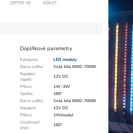
ZEPTAT SE
SDÍLET
Doplňkové parametry
Kategorie
:
LED moduly
Barva světla
:
čistá bílá 6000~7000K
Napájecí
12V DC
napětí
:
Příkon
:
1W~3W
Optika
:
160°
Barva světla
:
čistá bílá 6000~7000K
Napájení
:
12V DC
Příkon
:
1W/modul
Vyzařovací
160°
úhel
: