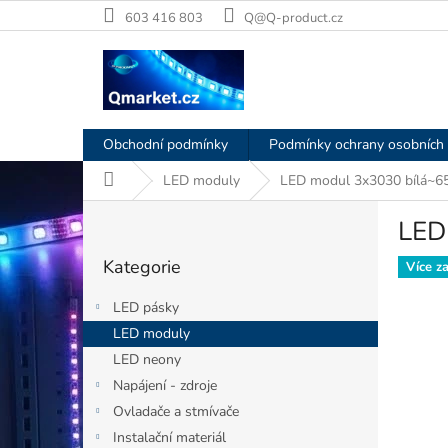
Přejít
603 416 803
Q@Q-product.cz
na
obsah
Obchodní podmínky
Podmínky ochrany osobních 
Domů
LED moduly
LED modul 3x3030 bílá~6
P
LED
o
Přeskočit
s
Kategorie
kategorie
Více z
t
r
LED pásky
a
LED moduly
n
LED neony
n
í
Napájení - zdroje
p
Ovladače a stmívače
a
Instalační materiál