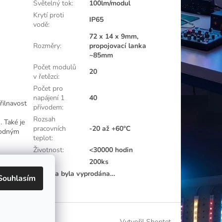
Světelný tok
:
100lm/modul
Krytí proti
IP65
vodě
:
72 x 14 x 9mm,
Rozměry
:
propojovací lanka
~85mm
Počet modulů
20
v řetězci
:
Počet pro
napájení 1
40
řilnavost
přívodem
:
Rozsah
 Také je
pracovních
-20 až +60°C
hodným
teplot
:
Životnost
:
<30000 hodin
Balení
:
200ks
Položka byla vyprodána…
Souhlasím
Vytvořil Shoptet