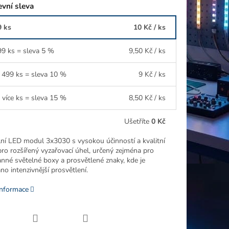
vní sleva
9 ks
10 Kč
/ ks
99 ks = sleva 5 %
9,50 Kč
/ ks
 499 ks = sleva 10 %
9 Kč
/ ks
 více ks = sleva 15 %
8,50 Kč
/ ks
Ušetříte
0 Kč
lní LED modul 3x3030 s vysokou účinností a kvalitní
ro rozšířený vyzařovací úhel, určený zejména pro
anné světelné boxy a prosvětlené znaky, kde je
o intenzivnější prosvětlení.
informace