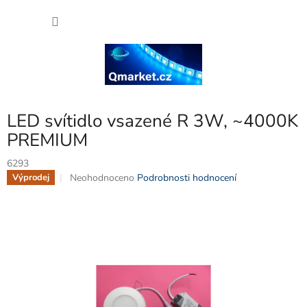
Přejít
NÁKU
na
obsah
KOŠÍK
LED svítidlo vsazené R 3W, ~4000K
PREMIUM
6293
Průměrné
Neohodnoceno
Podrobnosti hodnocení
Výprodej
hodnocení
produktu
je
0,0
z
5
hvězdiček.