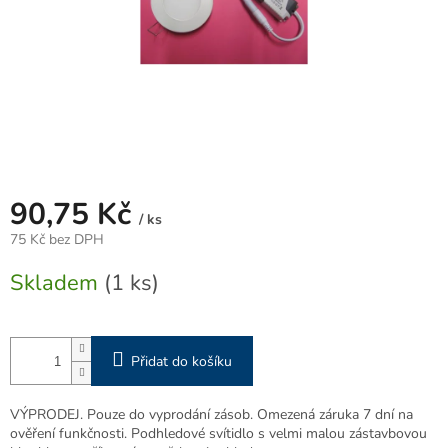
90,75 Kč
/ ks
75 Kč bez DPH
Měrná
Skladem
(1 ks)
cena:
Přidat do košíku
VÝPRODEJ. Pouze do vyprodání zásob. Omezená záruka 7 dní na
ověření funkčnosti. Podhledové svítidlo s velmi malou zástavbovou