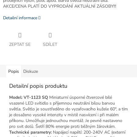
prodejních výloh, polic apod. Barva světla neutrální bílá.
AKCE/CENA PLATÍ DO VYPRODÁNÍ AKTUÁLNÍ ZÁSOBY!!!
Detailní informace
ZEPTAT SE
SDÍLET
Popis
Diskuze
Detailní popis produktu
Model: VT-1123 SQ
Miniaturní úsporné čtvercové bílé
vsazené LED svítidlo s příjemnou neutrální bílou barvou
světla. Světlo je soustředěno do vyzařovacího kužele 60°, a tím
je dosaženo vysoké intenzity v místě nasvícení i při malém
příkonu. Umožňuje jednouchou montáž. Je pevně nastaveno
pro svit dolů. Šetří 80% energie proti běžným žárovkám.
Technické parametry:
Napájecí napětí: 200-240V AC (externí