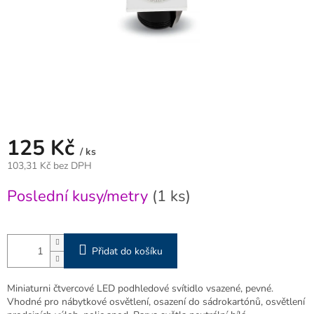
125 Kč
/ ks
103,31 Kč bez DPH
Měrná
Poslední kusy/metry
(1 ks)
cena:
Přidat do košíku
Miniaturni čtvercové LED podhledové svítidlo vsazené, pevné.
Vhodné pro nábytkové osvětlení, osazení do sádrokartónů, osvětlení