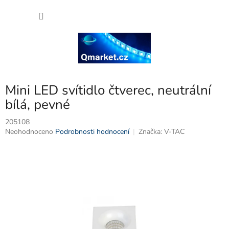
Přejít
NÁKU
na
obsah
KOŠÍK
Mini LED svítidlo čtverec, neutrální
bílá, pevné
205108
Průměrné
Neohodnoceno
Podrobnosti hodnocení
Značka:
V-TAC
hodnocení
produktu
je
0,0
z
5
hvězdiček.