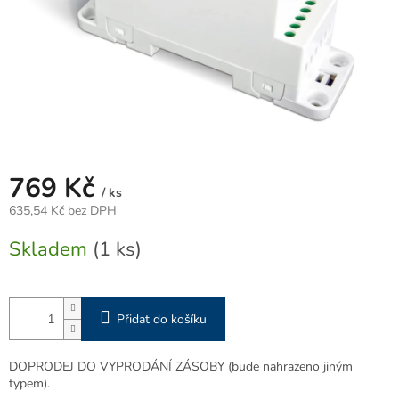
769 Kč
/ ks
635,54 Kč bez DPH
Měrná
Skladem
(1 ks)
cena:
Přidat do košíku
DOPRODEJ DO VYPRODÁNÍ ZÁSOBY (bude nahrazeno jiným
typem).