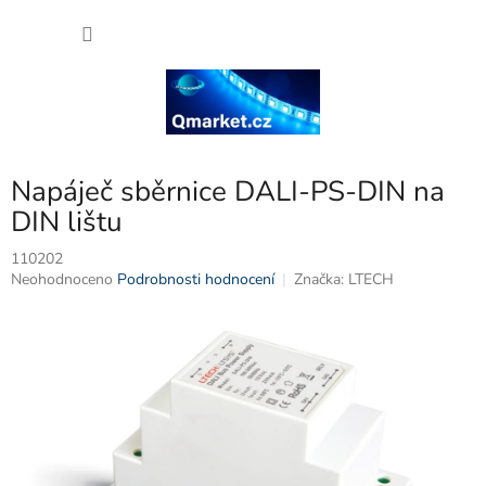
Přejít
NÁKU
na
obsah
KOŠÍK
Napáječ sběrnice DALI-PS-DIN na
DIN lištu
110202
Průměrné
Neohodnoceno
Podrobnosti hodnocení
Značka:
LTECH
hodnocení
produktu
je
0,0
z
5
hvězdiček.