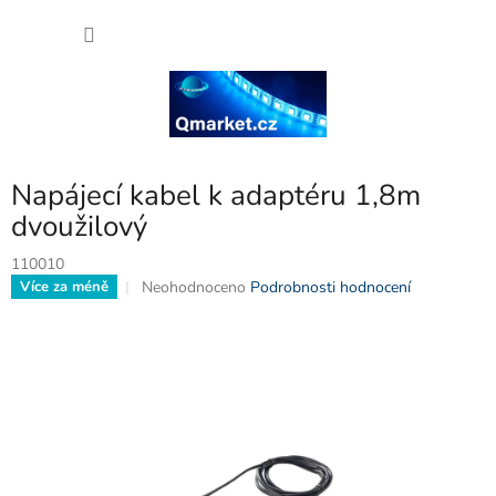
Přejít
NÁKU
na
obsah
KOŠÍK
Napájecí kabel k adaptéru 1,8m
dvoužilový
110010
Průměrné
Neohodnoceno
Podrobnosti hodnocení
Více za méně
hodnocení
produktu
je
0,0
z
5
hvězdiček.