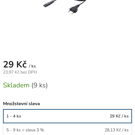
29 Kč
/ ks
23,97 Kč bez DPH
Měrná
Skladem
(9 ks)
cena:
Množstevní sleva
1 - 4 ks
29 Kč
/ ks
5 - 9 ks = sleva 3 %
28,13 Kč
/ ks