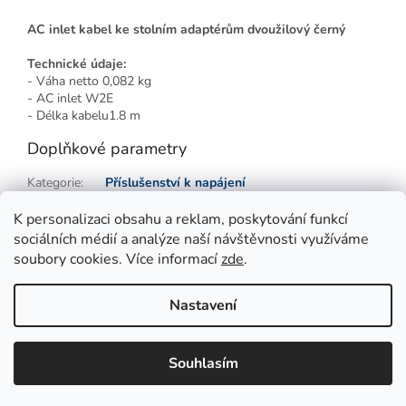
AC inlet kabel ke stolním adaptérům dvoužilový černý
Technické údaje:
- Váha netto 0,082 kg
- AC inlet W2E
- Délka kabelu1.8 m
Doplňkové parametry
Kategorie
:
Příslušenství k napájení
Použití/krytí
:
Adaptéry do zásuvky
K personalizaci obsahu a reklam, poskytování funkcí
sociálních médií a analýze naší návštěvnosti využíváme
Z
soubory cookies. Více informací
zde
.
á
p
Vytvořil Shoptet
Nastavení
a
t
Copyright 2026
Qmarket LED Tech
. Všechna práva vyhrazena.
í
Souhlasím
Upravit nastavení cookies