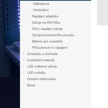
n
Nábytkové
e
Modulární
l
Napájecí adaptéry
Zdroje na DIN lištu
DALI napájecí zdroje
Zdroje konstantního proudu
Baterie pro ovladače
Příslušenství k napájení
Ovladače a stmívače
Instalační materiál
LED světelné zdroje
LED svítidla
Ostatní elektronika
Bazar