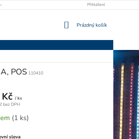
ANY OSOBNÍCH ÚDAJŮ
Přihlášení
NÁKUPNÍ
Prázdný košík
KOŠÍK
3A, POS
110410
 Kč
/ ks
Kč bez DPH
dem
(1 ks)
vní sleva