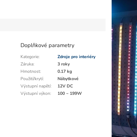
Doplňkové parametry
Kategorie
:
Zdroje pro interiéry
Záruka
:
3 roky
Hmotnost
:
0.17 kg
Použití/krytí
:
Nábytkové
Výstupní napětí
:
12V DC
Výstupní výkon
:
100 ~ 199W