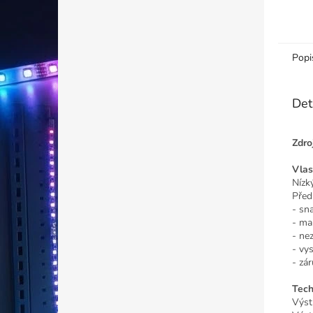
Popi
Det
Zdro
Vlas
Nízk
Před
- sn
- ma
- ne
- vy
- zá
Tech
Výst