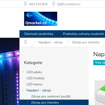
Přejít
603 416 803
Q@Q-product.cz
na
obsah
Obchodní podmínky
Podmínky ochrany osobních 
Domů
Napájení - zdroje
Zdroje pro interiéry
P
Nap
o
Přeskočit
s
Kategorie
kategorie
Více z
t
r
LED pásky
a
LED moduly
n
LED neony
n
í
Napájení - zdroje
p
Zdroje pro venkovní použití
a
Zdroje pro interiéry