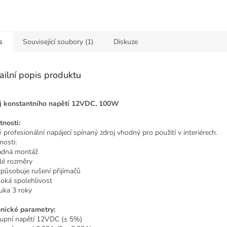
s
Související soubory (1)
Diskuze
ailní popis produktu
j konstantního napětí 12VDC, 100W
tnosti:
ý profesionální napájecí spínaný zdroj vhodný pro použití v interiérech.
nosti:
adná montáž
lé rozměry
způsobuje rušení přijímačů
soká spolehlivost
ruka 3 roky
nické parametry:
upní napětí 12VDC (± 5%)