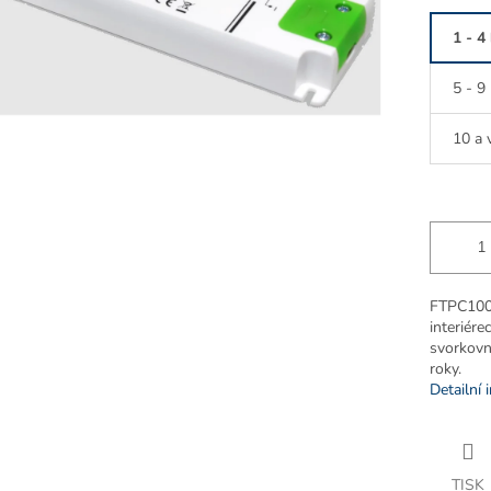
1 - 4
5 - 9
10 a 
FTPC100V
interiére
svorkovni
roky.
Detailní 
TISK