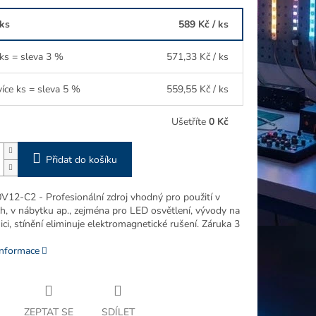
 ks
589 Kč
/ ks
 ks = sleva 3 %
571,33 Kč
/ ks
více ks = sleva 5 %
559,55 Kč
/ ks
Ušetříte
0 Kč
Přidat do košíku
12-C2 - Profesionální zdroj vhodný pro použití v
ch, v nábytku ap., zejména pro LED osvětlení, vývody na
ci, stínění eliminuje elektromagnetické rušení. Záruka 3
informace
ZEPTAT SE
SDÍLET