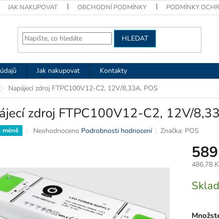
JAK NAKUPOVAT
OBCHODNÍ PODMÍNKY
PODMÍNKY OCHR
HLEDAT
údajů
Jak nakupovat
Kontakty
Napájecí zdroj FTPC100V12-C2, 12V/8,33A, POS
ájecí zdroj FTPC100V12-C2, 12V/8,3
Průměrné
Neohodnoceno
Podrobnosti hodnocení
Značka:
POS
a méně
hodnocení
589
produktu
je
486,78 
0,0
z
Měrná
Skla
5
cena:
hvězdiček.
Množste