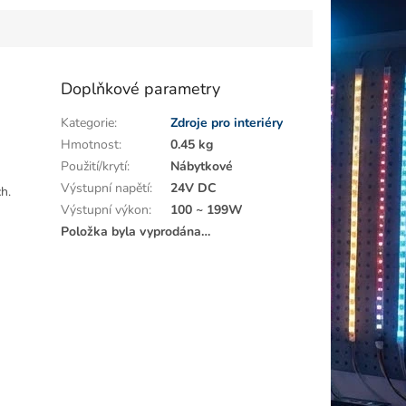
Doplňkové parametry
Kategorie
:
Zdroje pro interiéry
Hmotnost
:
0.45 kg
Použití/krytí
:
Nábytkové
Výstupní napětí
:
24V DC
h.
Výstupní výkon
:
100 ~ 199W
Položka byla vyprodána…