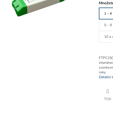
Množste
1 - 4
5 - 9
10 a 
FTPC150V
interiére
svorkovni
roky.
Detailní 
TISK