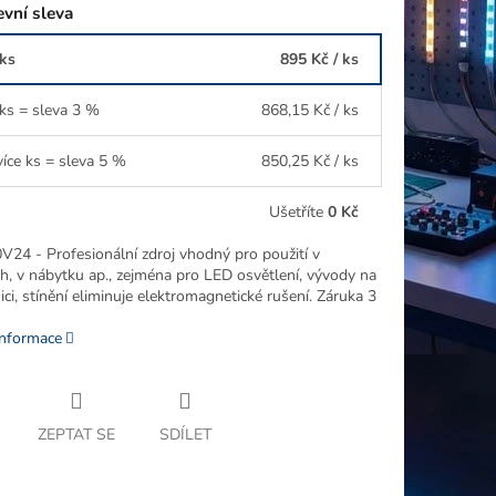
vní sleva
 ks
895 Kč
/ ks
 ks = sleva 3 %
868,15 Kč
/ ks
více ks = sleva 5 %
850,25 Kč
/ ks
Ušetříte
0 Kč
24 - Profesionální zdroj vhodný pro použití v
ch, v nábytku ap., zejména pro LED osvětlení, vývody na
ci, stínění eliminuje elektromagnetické rušení. Záruka 3
informace
ZEPTAT SE
SDÍLET