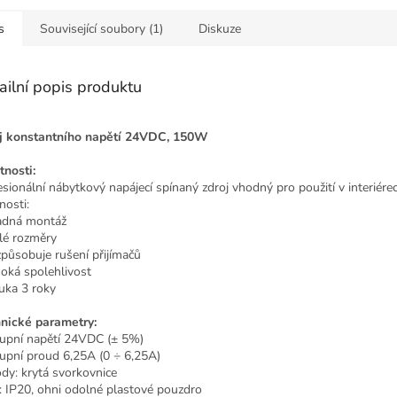
s
Související soubory (1)
Diskuze
ailní popis produktu
j konstantního napětí 24VDC, 150W
tnosti:
esionální nábytkový napájecí spínaný zdroj vhodný pro použití v interiérec
nosti:
adná montáž
lé rozměry
způsobuje rušení přijímačů
soká spolehlivost
ruka 3 roky
nické parametry:
upní napětí 24VDC (± 5%)
upní proud 6,25A (0 ÷ 6,25A)
dy: krytá svorkovnice
í: IP20, ohni odolné plastové pouzdro