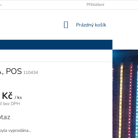
ANY OSOBNÍCH ÚDAJŮ
Přihlášení
NÁKUPNÍ
Prázdný košík
KOŠÍK
A, POS
110434
 Kč
/ ks
Kč bez DPH
taz
byla vyprodána…