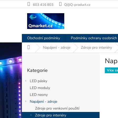
Přejít
603 416 803
Q@Q-product.cz
na
obsah
Obchodní podmínky
Podmínky ochrany osobních 
Domů
Napájení - zdroje
Zdroje pro interiéry
P
Nap
o
Přeskočit
s
Kategorie
kategorie
Více z
t
r
LED pásky
a
LED moduly
n
LED neony
n
í
Napájení - zdroje
p
Zdroje pro venkovní použití
a
Zdroje pro interiéry