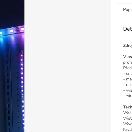
Popi
Det
Zdro
Vlas
prof
Před
- sn
- ma
- ne
- vy
- zá
Tech
Výst
Výst
Vývo
Kryt