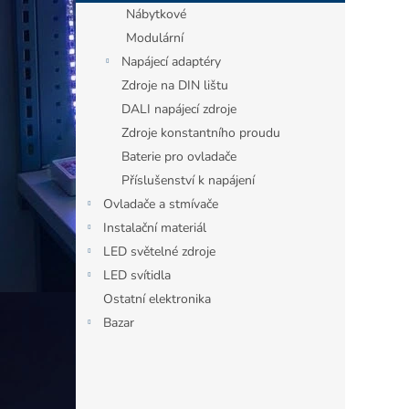
n
Nábytkové
e
Modulární
l
Napájecí adaptéry
Zdroje na DIN lištu
DALI napájecí zdroje
Zdroje konstantního proudu
Baterie pro ovladače
Příslušenství k napájení
Ovladače a stmívače
Instalační materiál
LED světelné zdroje
LED svítidla
Ostatní elektronika
Bazar