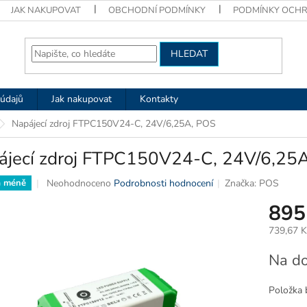
JAK NAKUPOVAT
OBCHODNÍ PODMÍNKY
PODMÍNKY OCHR
HLEDAT
údajů
Jak nakupovat
Kontakty
Napájecí zdroj FTPC150V24-C, 24V/6,25A, POS
ájecí zdroj FTPC150V24-C, 24V/6,25
Průměrné
Neohodnoceno
Podrobnosti hodnocení
Značka:
POS
a méně
hodnocení
895
produktu
je
739,67 
0,0
z
Měrná
Na do
5
cena:
hvězdiček.
Položka 