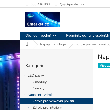
Přejít
603 416 803
Q@Q-product.cz
na
obsah
Obchodní podmínky
Podmínky ochrany osobních 
Domů
Napájení - zdroje
Zdroje pro venkovní po
P
Nap
o
Přeskočit
s
Kategorie
kategorie
Více z
t
r
LED pásky
a
LED moduly
n
LED neony
n
í
Napájení - zdroje
p
Zdroje pro venkovní použití
a
Zdroje pro interiéry