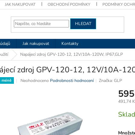
JAK NAKUPOVAT
OBCHODNÍ PODMÍNKY
PODMÍNKY OCHR
HLEDAT
údajů
Jak nakupovat
Kontakty
užití
Napájecí zdroj GPV-120-12, 12V/10A-120W, IP67,GLP
ájecí zdroj GPV-120-12, 12V/10A-12
Průměrné
Neohodnoceno
Podrobnosti hodnocení
Značka:
GLP
a méně
hodnocení
595
produktu
je
491,74 
0,0
z
Měrná
Skla
5
cena:
hvězdiček.
Množste