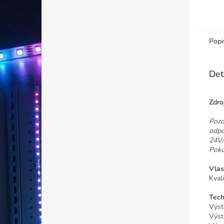
Popi
Det
Zdro
Pozo
odpo
24V/
Poku
Vlas
Kval
Tech
Výst
Výst