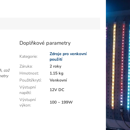
Doplňkové parametry
Zdroje pro venkovní
Kategorie
:
použití
Záruka
:
2 roky
, což
Hmotnost
:
1.15 kg
metry
Použití/krytí
:
Venkovní
Výstupní
12V DC
napětí
:
Výstupní
100 ~ 199W
výkon
: