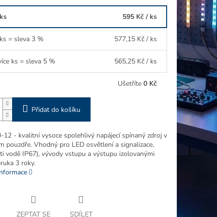
 ks
595 Kč
/ ks
 ks = sleva 3 %
577,15 Kč
/ ks
více ks = sleva 5 %
565,25 Kč
/ ks
Ušetříte
0 Kč
Přidat do košíku
2 - kvalitní vysoce spolehlivý napájecí spínaný zdroj v
m pouzdře. Vhodný pro LED osvětlení a signalizace,
oti vodě IP67), vývody vstupu a výstupu izolovanými
áruka 3 roky.
informace
ZEPTAT SE
SDÍLET