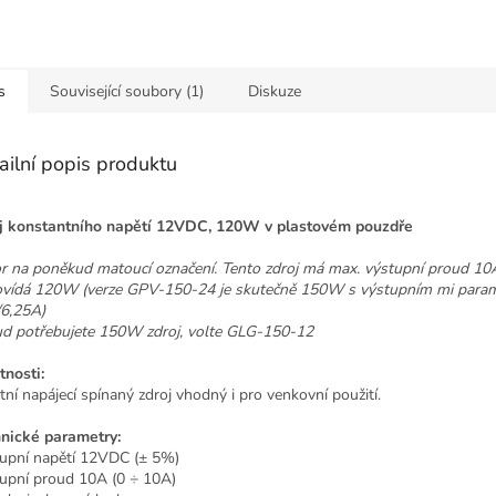
s
Související soubory (1)
Diskuze
ailní popis produktu
j konstantního napětí 12VDC, 120W v plastovém pouzdře
r na poněkud matoucí označení. Tento zdroj má max. výstupní proud 10A
vídá 120W (verze GPV-150-24 je skutečně 150W s výstupním mi para
6,25A)
d potřebujete 150W zdroj, volte GLG-150-12
tnosti:
itní napájecí spínaný zdroj vhodný i pro venkovní použití.
nické parametry:
upní napětí 12VDC (± 5%)
upní proud 10A (0 ÷ 10A)