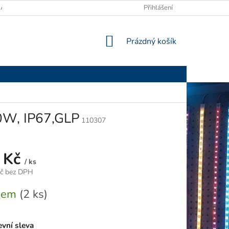
ANY OSOBNÍCH ÚDAJŮ
Přihlášení
NÁKUPNÍ
Prázdný košík
KOŠÍK
0W, IP67,GLP
110307
 Kč
/ ks
Kč bez DPH
dem
(2 ks)
vní sleva