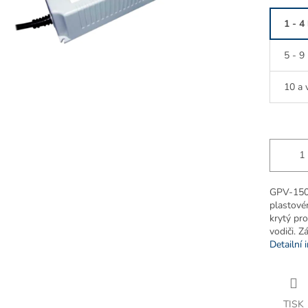
1 - 4
5 - 9
10 a 
GPV-150-1
plastové
krytý pr
vodiči. Z
Detailní 
TISK