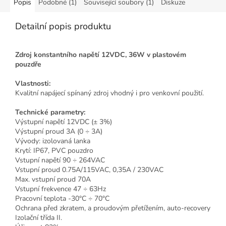
Popis
Podobné (1)
Související soubory (1)
Diskuze
Detailní popis produktu
Zdroj konstantního napětí 12VDC, 36W v plastovém
pouzdře
Vlastnosti:
Kvalitní napájecí spínaný zdroj vhodný i pro venkovní použití.
Technické parametry:
Výstupní napětí 12VDC (± 3%)
Výstupní proud 3A (0 ÷ 3A)
Vývody: izolovaná lanka
Krytí: IP67, PVC pouzdro
Vstupní napětí 90 ÷ 264VAC
Vstupní proud 0.75A/115VAC, 0,35A / 230VAC
Max. vstupní proud 70A
Vstupní frekvence 47 ÷ 63Hz
Pracovní teplota -30°C ÷ 70°C
Ochrana před zkratem, a proudovým přetížením, auto-recovery
Izolační třída II.