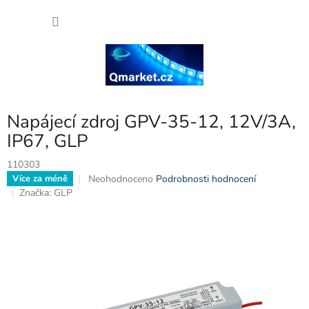
Přejít
NÁKU
na
obsah
KOŠÍK
Napájecí zdroj GPV-35-12, 12V/3A,
IP67, GLP
110303
Průměrné
Neohodnoceno
Podrobnosti hodnocení
Více za méně
hodnocení
Značka:
GLP
produktu
je
0,0
z
5
hvězdiček.