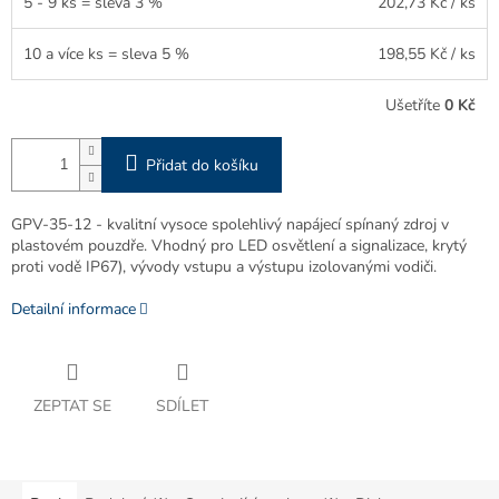
5 - 9 ks = sleva 3 %
202,73 Kč
/ ks
10 a více ks = sleva 5 %
198,55 Kč
/ ks
Ušetříte
0 Kč
Přidat do košíku
GPV-35-12 - kvalitní vysoce spolehlivý napájecí spínaný zdroj v
plastovém pouzdře. Vhodný pro LED osvětlení a signalizace, krytý
proti vodě IP67), vývody vstupu a výstupu izolovanými vodiči.
Detailní informace
ZEPTAT SE
SDÍLET