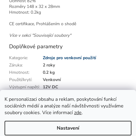
Účinnost 82%
Rozměry 148 x 32 x 28mm
Hmotnost: 0.2kg
CE certifikace, Prohlášením o shodě
Více v sekci "Související soubory"
Doplňkové parametry
Kategorie
:
Zdroje pro venkovní použití
Záruka
:
2 roky
Hmotnost
:
0.2 kg
Použití/krytí
:
Venkovní
Výstupní napětí
:
12V DC
Výstupní výkon
:
20 ~ 49W
K personalizaci obsahu a reklam, poskytování funkcí
sociálních médií a analýze naší návštěvnosti využíváme
Z
soubory cookies. Více informací
zde
.
á
p
Vytvořil Shoptet
Nastavení
a