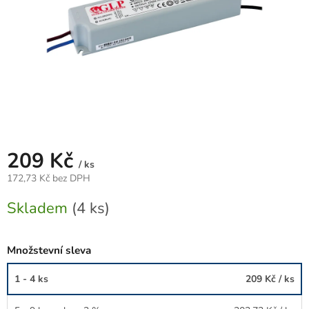
209 Kč
/ ks
172,73 Kč bez DPH
Měrná
Skladem
(4 ks)
cena:
Množstevní sleva
1 - 4 ks
209 Kč
/ ks