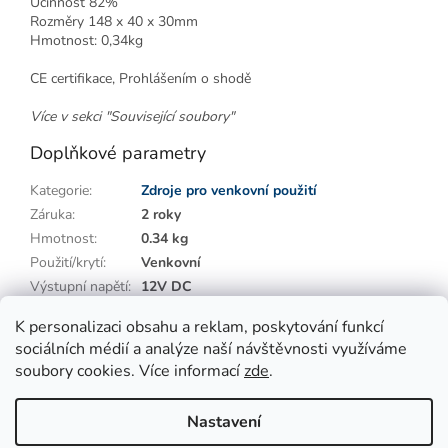
Účinnost 82%
Rozměry 148 x 40 x 30mm
Hmotnost: 0,34kg
CE certifikace, Prohlášením o shodě
Více v sekci "Související soubory"
Doplňkové parametry
Kategorie
:
Zdroje pro venkovní použití
Záruka
:
2 roky
Hmotnost
:
0.34 kg
Použití/krytí
:
Venkovní
Výstupní napětí
:
12V DC
Výstupní výkon
:
50 ~ 99W
K personalizaci obsahu a reklam, poskytování funkcí
sociálních médií a analýze naší návštěvnosti využíváme
Z
soubory cookies. Více informací
zde
.
á
p
Vytvořil Shoptet
Nastavení
a