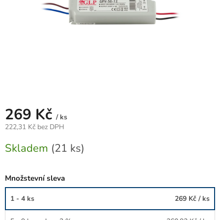
269 Kč
/ ks
222,31 Kč bez DPH
Měrná
Skladem
(21 ks)
cena:
Množstevní sleva
1 - 4 ks
269 Kč
/ ks