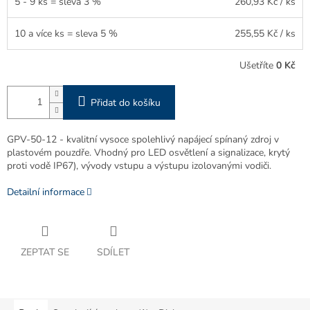
5 - 9 ks = sleva 3 %
260,93 Kč
/ ks
10 a více ks = sleva 5 %
255,55 Kč
/ ks
Ušetříte
0 Kč
Přidat do košíku
GPV-50-12 - kvalitní vysoce spolehlivý napájecí spínaný zdroj v
plastovém pouzdře. Vhodný pro LED osvětlení a signalizace, krytý
proti vodě IP67), vývody vstupu a výstupu izolovanými vodiči.
Detailní informace
ZEPTAT SE
SDÍLET