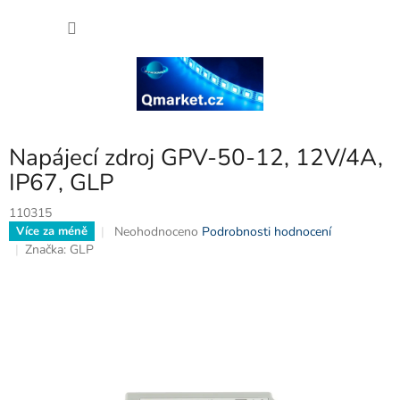
Přejít
NÁKU
na
obsah
KOŠÍK
Napájecí zdroj GPV-50-12, 12V/4A,
IP67, GLP
110315
Průměrné
Neohodnoceno
Podrobnosti hodnocení
Více za méně
hodnocení
Značka:
GLP
produktu
je
0,0
z
5
hvězdiček.