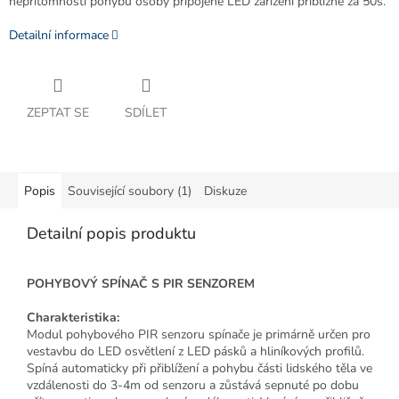
nepřítomnosti pohybu osoby připojené LED zařízení přibližně za 50s.
Detailní informace
ZEPTAT SE
SDÍLET
Popis
Související soubory (1)
Diskuze
Detailní popis produktu
POHYBOVÝ SPÍNAČ S PIR SENZOREM
Charakteristika:
Modul pohybového PIR senzoru spínače je primárně určen pro
vestavbu do LED osvětlení z LED pásků a hliníkových profilů.
Spíná automaticky při přiblížení a pohybu části lidského těla ve
vzdálenosti do 3-4m od senzoru a zůstává sepnuté po dobu