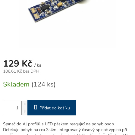
129 Kč
/ ks
106,61 Kč bez DPH
Měrná
Skladem
(124 ks)
cena:
Přidat do košíku
Spínač do Al profilů s LED páskem reagující na pohyb osob.
Detekuje pohyb na cca 3-4m. Integrovaný časový spínač vypíná při