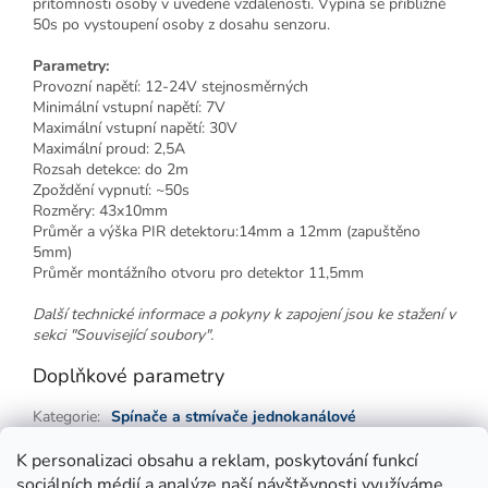
přítomnosti osoby v uvedené vzdálenosti. Vypíná se přibližně
50s po vystoupení osoby z dosahu senzoru.
Parametry:
Provozní napětí: 12-24V stejnosměrných
Minimální vstupní napětí: 7V
Maximální vstupní napětí: 30V
Maximální proud: 2,5A
Rozsah detekce: do 2m
Zpoždění vypnutí: ~50s
Rozměry: 43x10mm
Průměr a výška PIR detektoru:14mm a 12mm (zapuštěno
5mm)
Průměr montážního otvoru pro detektor 11,5mm
Další technické informace a pokyny k zapojení jsou ke stažení v
sekci "Související soubory".
Doplňkové parametry
Kategorie
:
Spínače a stmívače jednokanálové
Záruka
:
2 roky
K personalizaci obsahu a reklam, poskytování funkcí
sociálních médií a analýze naší návštěvnosti využíváme