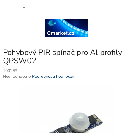
Přejít
NÁKU
na
obsah
KOŠÍK
Pohybový PIR spínač pro Al profily
QPSW02
100269
Průměrné
Neohodnoceno
Podrobnosti hodnocení
hodnocení
produktu
je
0,0
z
5
hvězdiček.