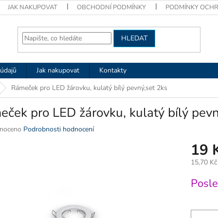
JAK NAKUPOVAT
OBCHODNÍ PODMÍNKY
PODMÍNKY OCHR
HLEDAT
údajů
Jak nakupovat
Kontakty
Rámeček pro LED žárovku, kulatý bílý pevný,set 2ks
ček pro LED žárovku, kulatý bílý pevn
né
noceno
Podrobnosti hodnocení
ní
19 
u
15,70 Kč
Měrná
Posle
cena:
k.