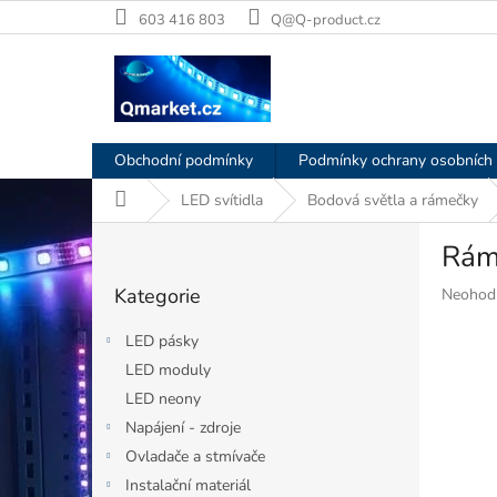
Přejít
603 416 803
Q@Q-product.cz
na
obsah
Obchodní podmínky
Podmínky ochrany osobních 
Domů
LED svítidla
Bodová světla a rámečky
P
Ráme
o
Přeskočit
s
Kategorie
Průměr
Neohod
kategorie
t
hodnoce
r
produkt
LED pásky
a
je
LED moduly
n
0,0
LED neony
z
n
5
í
Napájení - zdroje
hvězdiče
p
Ovladače a stmívače
a
Instalační materiál