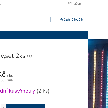
ANY OSOBNÍCH ÚDAJŮ
Přihlášení
NÁKUPNÍ
Prázdný košík
KOŠÍK
ý,set 2ks
3584
Kč
/ ks
 bez DPH
dní kusy/metry
(2 ks)