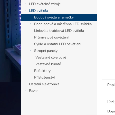
n
LED světelné zdroje
e
LED svítidla
l
Bodová světla a rámečky
Podhledová a nástěnná LED svítidla
Liniová a trubicová LED svítidla
Průmyslové osvětlení
Cyklo a ostatní LED osvětlení
Stropní panely
Vestavné čtvercové
Vestavné kulaté
Reflektory
Příslušenství
Ostatní elektronika
Popi
Bazar
Det
Dopr