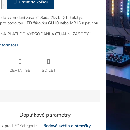
Přidat do košíku
 do vyprodání zásob!!! Sada 2ks bílých kulatých
 pro bodovou LED žárovku GU10 nebo MR16 s pevnou
NA PLATÍ DO VYPRODÁNÍ AKTUÁLNÍ ZÁSOBY!!!
informace
ZEPTAT SE
SDÍLET
Doplňkové parametry
ek pro LED
Kategorie
:
Bodová světla a rámečky