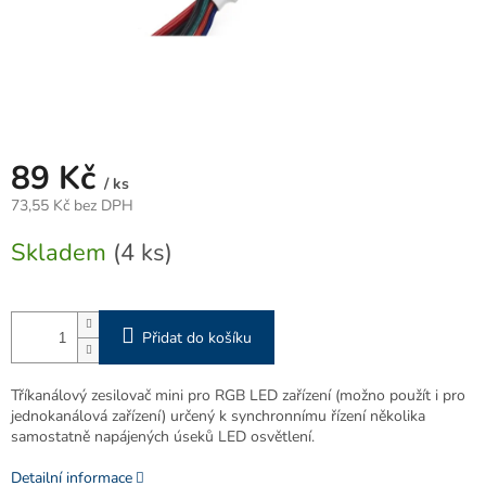
89 Kč
/ ks
73,55 Kč bez DPH
Měrná
Skladem
(4 ks)
cena:
Přidat do košíku
Tříkanálový zesilovač mini pro RGB LED zařízení (možno použít i pro
jednokanálová zařízení) určený k synchronnímu řízení několika
samostatně napájených úseků LED osvětlení.
Detailní informace