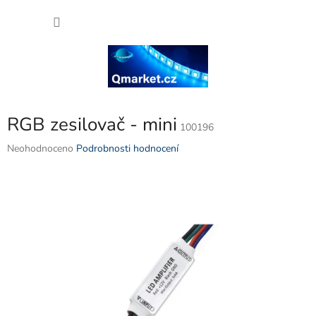
Přejít
NÁKU
na
obsah
KOŠÍK
RGB zesilovač - mini
100196
Průměrné
Neohodnoceno
Podrobnosti hodnocení
hodnocení
produktu
je
0,0
z
5
hvězdiček.