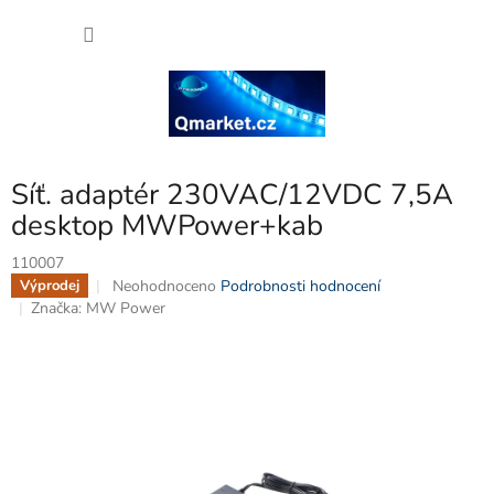
Přejít
NÁKU
na
obsah
KOŠÍK
Síť. adaptér 230VAC/12VDC 7,5A
desktop MWPower+kab
110007
Průměrné
Neohodnoceno
Podrobnosti hodnocení
Výprodej
hodnocení
Značka:
MW Power
produktu
je
0,0
z
5
hvězdiček.