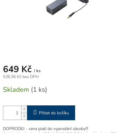
649 Kč
/ ks
536,36 Kč bez DPH
Měrná
Skladem
(1 ks)
cena:
Přidat do košíku
DOPRODEJ - cena platí do vyprodání zásoby!!!