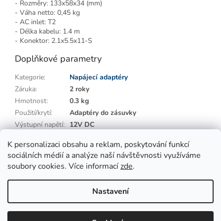
- Rozměry: 133x58x34 (mm)
- Váha netto: 0,45 kg
- AC inlet: T2
- Délka kabelu: 1.4 m
- Konektor: 2.1x5.5x11-S
Doplňkové parametry
Kategorie
:
Napájecí adaptéry
Záruka
:
2 roky
Hmotnost
:
0.3 kg
Použití/krytí
:
Adaptéry do zásuvky
Výstupní napětí
:
12V DC
Výstupní výkon
:
50 ~ 99W
K personalizaci obsahu a reklam, poskytování funkcí
sociálních médií a analýze naší návštěvnosti využíváme
Z
soubory cookies. Více informací
zde
.
á
p
Vytvořil Shoptet
Nastavení
a
t
Copyright 2026
Qmarket LED Tech
. Všechna práva vyhrazena.
í