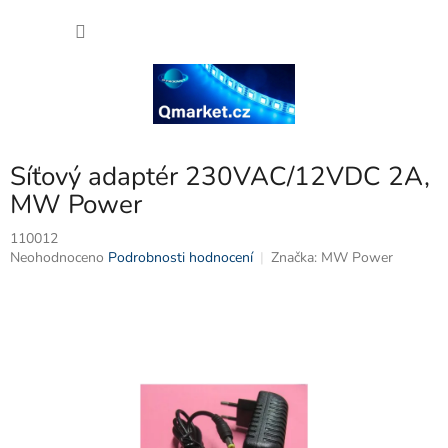
Přejít
NÁKU
na
obsah
KOŠÍK
Síťový adaptér 230VAC/12VDC 2A,
MW Power
110012
Průměrné
Neohodnoceno
Podrobnosti hodnocení
Značka:
MW Power
hodnocení
produktu
je
0,0
z
5
hvězdiček.