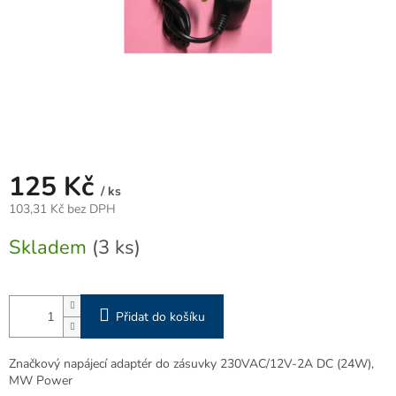
125 Kč
/ ks
103,31 Kč bez DPH
Měrná
Skladem
(3 ks)
cena:
Přidat do košíku
Značkový napájecí adaptér do zásuvky 230VAC/12V-2A DC (24W),
MW Power