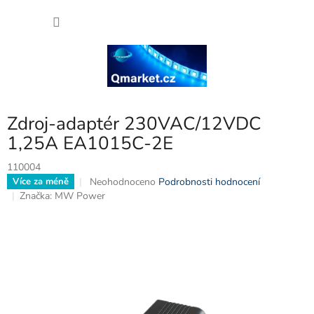
Přejít
NÁKU
na
obsah
KOŠÍK
Zdroj-adaptér 230VAC/12VDC
1,25A EA1015C-2E
110004
Průměrné
Neohodnoceno
Podrobnosti hodnocení
Více za méně
hodnocení
Značka:
MW Power
produktu
je
0,0
z
5
hvězdiček.