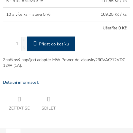
5 - 9 ks = sleva 3 %
111,55 Kč
/ ks
10 a více ks = sleva 5 %
109,25 Kč
/ ks
Ušetříte
0 Kč
Přidat do košíku
Značkový napájecí adaptér MW Power do zásuvky230VAC/12VDC -
12W (1A).
Detailní informace
ZEPTAT SE
SDÍLET