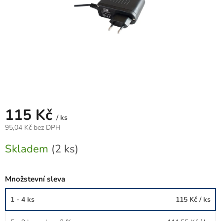
115 Kč
/ ks
95,04 Kč bez DPH
Měrná
Skladem
(2 ks)
cena:
Množstevní sleva
1 - 4 ks
115 Kč
/ ks