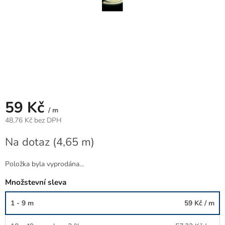
59 Kč
/ m
48,76 Kč bez DPH
Měrná
Na dotaz
(4,65 m)
cena:
Položka byla vyprodána…
Množstevní sleva
1 - 9 m
59 Kč
/ m