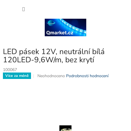
Přejít
NÁKU
na
obsah
KOŠÍK
LED pásek 12V, neutrální bílá
120LED-9,6W/m, bez krytí
100067
Průměrné
Neohodnoceno
Podrobnosti hodnocení
Více za méně
hodnocení
produktu
je
0,0
z
5
hvězdiček.