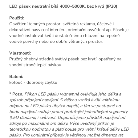
LED pásek neutrální bílá 4000~5000K, bez krytí (IP20)
Použití:
Osvětlení temných prostor, světelná reklama, účelové i
dekorativní nasvícení interiéru, orientační osvětlení ap. Pásek je
vhodné instalovat kvůli dostatečnému chlazení na tepelně
vodivé povrchy nebo do dobře větraných prostor.
Vlastnosti:
Pružný ohebný středně svítivý pásek bez krytí, opatřený na
spodní straně lepicí páskou.
Balení:
kotouč - doprodej zbytku
* Pozn.
Příkon LED pásku významně ovlivňuje jeho délka a
způsob připojení napájení. S délkou vzniká kvůli vnitřnímu
odporu na LED pásku úbytek napětí, a tím se postupně od
bodu napájení snižuje proud protékající jednotlivými segmenty
(LED diodami) i svítivost. Doporučujeme přivádět napájení od
zdroje po maximálně 5m délky. Výše uvedený příkon je
teoretickou hodnotou a platí pouze pro velmi krátké délky LED
pásku. Pro konkrétní případy je většinou možné dimenzovat