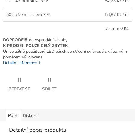
10 - 49 m = sleva 3 %
57,23 Kč
/ m
50 a více m = sleva 7 %
54,87 Kč
/ m
Ušetříte
0 Kč
DOPRODEJ!!! do vyprodání zásoby
K PRODEJI POUZE CELÝ ZBYTEK
Univerzálně použitelný LED pásek se střední svítivostí s výborným
poměrem výkon/cena.
Detailní informace
ZEPTAT SE
SDÍLET
Popis
Diskuze
Detailní popis produktu