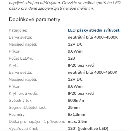
napájecí zdroj na nižší výkon. Obvykle se reálná spotřeba LED
pásku pro dané zapojení zjistí nejlépe měřením.
Doplňkové parametry
Kategorie
:
LED pásky střední svítivost
Barva světla
:
neutrální bílá 4000~4500K
Napájecí napětí
:
12V DC
Příkon
:
9,6W/m
Počet LED/m
:
120
Krytí
:
IP20 bez krytí
Barva světla
:
neutrální bílá 4000-4500K
Napájecí napětí
:
12V DC
Příkon
:
9,6W/m
Krytí proti vodě
:
IP20 bez krytí
Světelný tok
:
800lm/m
Segment/dělitelnost
:
25mm
Rozměry
:
8x1,3mm
Délka pro napájení 1 přívodem
:
max. 3,5m
Vyzařovací úhel
:
120° (jednotlivé LED)