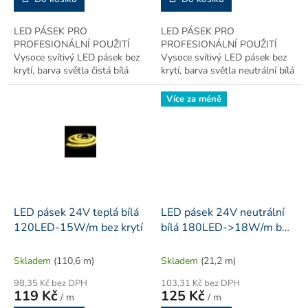
LED PÁSEK PRO
LED PÁSEK PRO
PROFESIONÁLNÍ POUŽITÍ
PROFESIONÁLNÍ POUŽITÍ
Vysoce svítivý LED pásek bez
Vysoce svítivý LED pásek bez
krytí, barva světla čistá bílá
krytí, barva světla neutrální bílá
6000~6500K, určený zejména k
4000~4500K, určený zejména k
instalaci do hliníkových profilů
instalaci do hliníkových profilů
Více za méně
pro osvětlení...
pro osvětlení...
LED pásek 24V teplá bílá
LED pásek 24V neutrální
120LED-15W/m bez krytí
bílá 180LED->18W/m bez
krytí
Skladem
(110,6 m)
Skladem
(21,2 m)
98,35 Kč bez DPH
103,31 Kč bez DPH
119 Kč
125 Kč
/ m
/ m