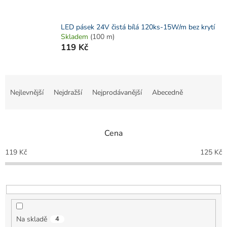
LED pásek 24V čistá bílá 120ks-15W/m bez krytí
Skladem
(100 m)
119 Kč
Ř
a
Nejlevnější
Nejdražší
Nejprodávanější
Abecedně
z
e
n
Cena
í
p
119
Kč
125
Kč
r
o
d
u
k
t
Na skladě
4
ů