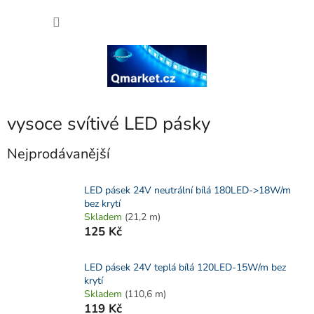
Přejít
NÁKU
na
obsah
KOŠÍK
vysoce svítivé LED pásky
Nejprodávanější
LED pásek 24V neutrální bílá 180LED->18W/m
bez krytí
Skladem
(21,2 m)
125 Kč
LED pásek 24V teplá bílá 120LED-15W/m bez
krytí
Skladem
(110,6 m)
119 Kč