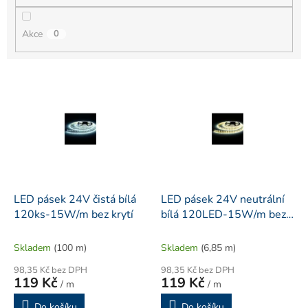
Akce
0
V
ý
p
i
s
p
r
o
d
LED pásek 24V čistá bílá
LED pásek 24V neutrální
u
120ks-15W/m bez krytí
bílá 120LED-15W/m bez
k
krytí
t
Skladem
(100 m)
Skladem
(6,85 m)
ů
98,35 Kč bez DPH
98,35 Kč bez DPH
119 Kč
119 Kč
/ m
/ m
Do košíku
Do košíku