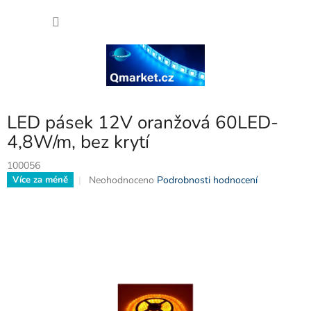
Přejít
NÁKU
na
obsah
KOŠÍK
LED pásek 12V oranžová 60LED-
4,8W/m, bez krytí
100056
Průměrné
Neohodnoceno
Podrobnosti hodnocení
Více za méně
hodnocení
produktu
je
0,0
z
5
hvězdiček.