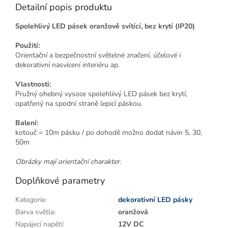
Detailní popis produktu
Spolehlivý LED pásek oranžově svítící, bez krytí (IP20)
Použití:
Orientační a bezpečnostní světelné značení, účelové i
dekorativní nasvícení interiéru ap.
Vlastnosti:
Pružný ohebný vysoce spolehliivý LED pásek bez krytí,
opatřený na spodní straně lepicí páskou.
Balení:
kotouč = 10m pásku / po dohodě možno dodat návin 5, 30,
50m
Obrázky mají orientační charakter.
Doplňkové parametry
Kategorie
:
dekorativní LED pásky
Barva světla
:
oranžová
Napájecí napětí
:
12V DC