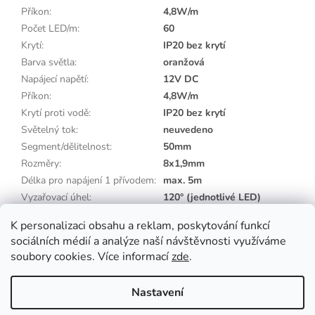
Příkon
:
4,8W/m
Počet LED/m
:
60
Krytí
:
IP20 bez krytí
Barva světla
:
oranžová
Napájecí napětí
:
12V DC
Příkon
:
4,8W/m
Krytí proti vodě
:
IP20 bez krytí
Světelný tok
:
neuvedeno
Segment/dělitelnost
:
50mm
Rozměry
:
8x1,9mm
Délka pro napájení 1 přívodem
:
max. 5m
Vyzařovací úhel
:
120° (jednotlivé LED)
Barva pásku
:
bílá
K personalizaci obsahu a reklam, poskytování funkcí
sociálních médií a analýze naší návštěvnosti využíváme
Z
soubory cookies. Více informací
zde
.
á
p
Vytvořil Shoptet
Nastavení
a