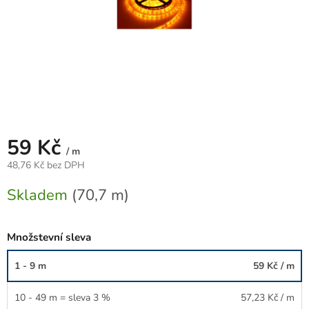
59 Kč
/ m
48,76 Kč bez DPH
Měrná
Skladem
(70,7 m)
cena:
Množstevní sleva
1 - 9 m
59 Kč
/ m
10 - 49 m = sleva 3 %
57,23 Kč
/ m