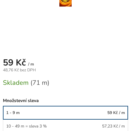
59 Kč
/ m
48,76 Kč bez DPH
Měrná
Skladem
(71 m)
cena:
Množstevní sleva
1 - 9 m
59 Kč
/ m
10 - 49 m = sleva 3 %
57,23 Kč
/ m