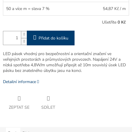
50 a více m = sleva 7 %
54,87 Kč
/ m
Ušetříte
0 Kč
Přidat do košíku
LED pásek vhodný pro bezpečnostní a orientační značení ve
veřejných prostorách a průmyslových provozech. Napájení 24V a
nízká spotřeba 4,8W/m umožňují připojit až 10m souvislý úsek LED
pásku bez znatelného úbytku jasu na konci.
Detailní informace
ZEPTAT SE
SDÍLET