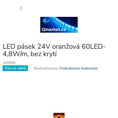
Přejít
NÁKU
na
obsah
KOŠÍK
LED pásek 24V oranžová 60LED-
4,8W/m, bez krytí
100059
Průměrné
Neohodnoceno
Podrobnosti hodnocení
Více za méně
hodnocení
produktu
je
0,0
z
5
hvězdiček.