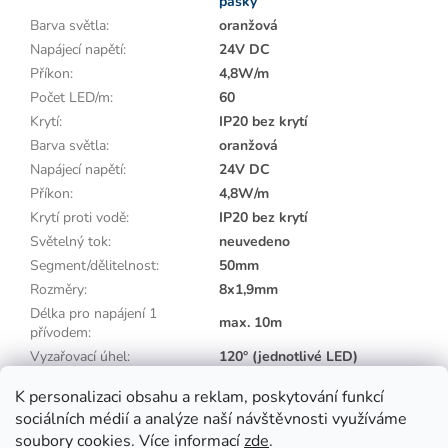
pásky
Barva světla
:
oranžová
Napájecí napětí
:
24V DC
Příkon
:
4,8W/m
Počet LED/m
:
60
Krytí
:
IP20 bez krytí
Barva světla
:
oranžová
Napájecí napětí
:
24V DC
Příkon
:
4,8W/m
Krytí proti vodě
:
IP20 bez krytí
Světelný tok
:
neuvedeno
Segment/dělitelnost
:
50mm
Rozměry
:
8x1,9mm
Délka pro napájení 1
max. 10m
přívodem
:
Vyzařovací úhel
:
120° (jednotlivé LED)
Barva pásku
:
bílá
K personalizaci obsahu a reklam, poskytování funkcí
sociálních médií a analýze naší návštěvnosti využíváme
Z
soubory cookies. Více informací
zde
.