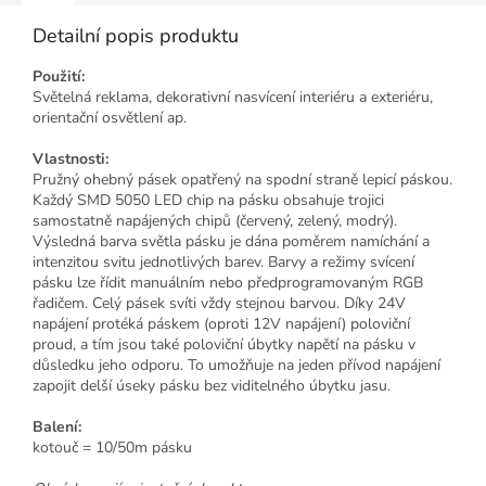
Detailní popis produktu
Použití:
Světelná reklama, dekorativní nasvícení interiéru a exteriéru,
orientační osvětlení ap.
Vlastnosti:
Pružný ohebný pásek opatřený na spodní straně lepicí páskou.
Každý SMD 5050 LED chip na pásku obsahuje trojici
samostatně napájených chipů (červený, zelený, modrý).
Výsledná barva světla pásku je dána poměrem namíchání a
intenzitou svitu jednotlivých barev. Barvy a režimy svícení
pásku lze řídit manuálním nebo předprogramovaným RGB
řadičem. Celý pásek svíti vždy stejnou barvou. Díky 24V
napájení protéká páskem (oproti 12V napájení) poloviční
proud, a tím jsou také poloviční úbytky napětí na pásku v
důsledku jeho odporu. To umožňuje na jeden přívod napájení
zapojit delší úseky pásku bez viditelného úbytku jasu.
Balení:
kotouč = 10/50m pásku