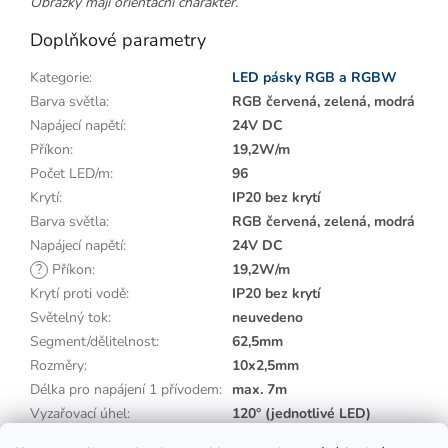
Obrázky mají orientační charakter.
Doplňkové parametry
Kategorie
:
LED pásky RGB a RGBW
Barva světla
:
RGB červená, zelená, modrá
Napájecí napětí
:
24V DC
Příkon
:
19,2W/m
Počet LED/m
:
96
Krytí
:
IP20 bez krytí
Barva světla
:
RGB červená, zelená, modrá
Napájecí napětí
:
24V DC
?
Příkon
:
19,2W/m
Krytí proti vodě
:
IP20 bez krytí
Světelný tok
:
neuvedeno
Segment/dělitelnost
:
62,5mm
Rozměry
:
10x2,5mm
Délka pro napájení 1 přívodem
:
max. 7m
Vyzařovací úhel
:
120° (jednotlivé LED)
Barva pásku
:
bílá