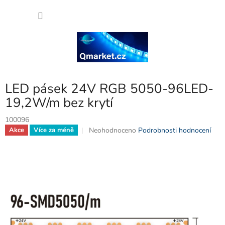
Přejít
NÁKU
na
obsah
KOŠÍK
LED pásek 24V RGB 5050-96LED-
19,2W/m bez krytí
100096
Průměrné
Neohodnoceno
Podrobnosti hodnocení
Akce
Více za méně
hodnocení
produktu
je
0,0
z
5
hvězdiček.