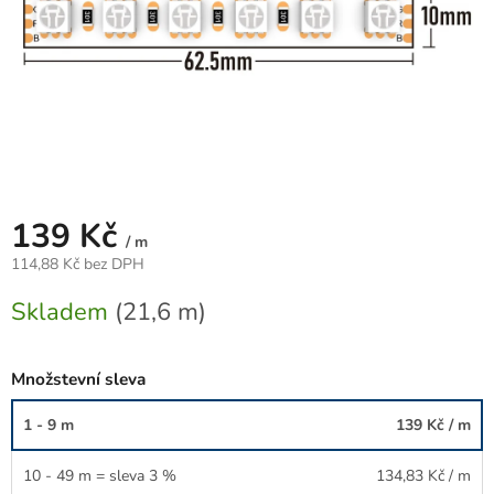
139 Kč
/ m
114,88 Kč bez DPH
Měrná
Skladem
(21,6 m)
cena:
Množstevní sleva
1 - 9 m
139 Kč
/ m
10 - 49 m = sleva 3 %
134,83 Kč
/ m