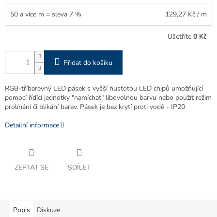
50 a více m = sleva 7 %
129,27 Kč
/ m
Ušetříte
0 Kč
Přidat do košíku
RGB-tříbarevný LED pásek s vyšší hustotou LED chipů umožňující
pomocí řídící jednotky "namíchat" libovolnou barvu nebo použít režim
prolínání či blikání barev. Pásek je bez krytí proti vodě - IP20
Detailní informace
ZEPTAT SE
SDÍLET
Popis
Diskuze